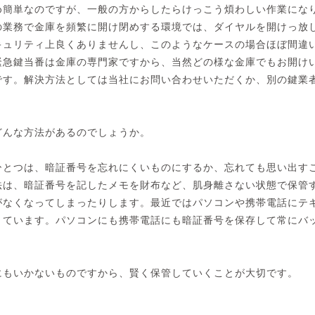
め簡単なのですが、一般の方からしたらけっこう煩わしい作業にな
の業務で金庫を頻繁に開け閉めする環境では、ダイヤルを開けっ放
キュリティ上良くありませんし、このようなケースの場合ほぼ間違
緊急鍵当番は金庫の専門家ですから、当然どの様な金庫でもお開け
です。解決方法としては当社にお問い合わせいただくか、別の鍵業
どんな方法があるのでしょうか。
ひとつは、暗証番号を忘れにくいものにするか、忘れても思い出す
法は、暗証番号を記したメモを財布など、肌身離さない状態で保管
がなくなってしまったりします。最近ではパソコンや携帯電話にテ
きています。パソコンにも携帯電話にも暗証番号を保存して常にバ
にもいかないものですから、賢く保管していくことが大切です。