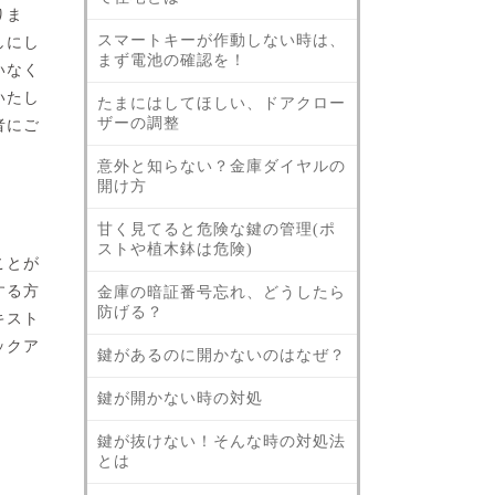
りま
スマートキーが作動しない時は、
しにし
まず電池の確認を！
いなく
いたし
たまにはしてほしい、ドアクロー
ザーの調整
者にご
意外と知らない？金庫ダイヤルの
開け方
甘く見てると危険な鍵の管理(ポ
ストや植木鉢は危険)
ことが
する方
金庫の暗証番号忘れ、どうしたら
防げる？
キスト
ックア
鍵があるのに開かないのはなぜ？
鍵が開かない時の対処
鍵が抜けない！そんな時の対処法
とは