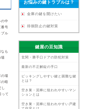
お悩みの鍵トラブルは？
金庫の鍵を開けたい
ルの中
徘徊防止の鍵対策
証番号
ラブル
鍵屋の豆知識
切なも
玄関・勝手口ドアの防犯対策
の場
最新の不正解錠の手口
庫の場
ピッキングしやすい鍵と困難な鍵
とは？
庫の暗
定し
空き巣・泥棒に狙われやすいマン
回って
ションとは
空き巣・泥棒に狙われやすい戸建
て住宅とは