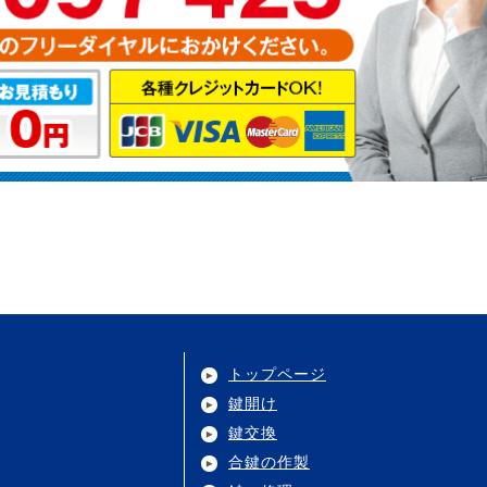
トップページ
鍵開け
鍵交換
合鍵の作製