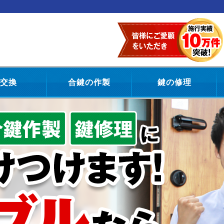
交換
合鍵の作製
鍵の修理