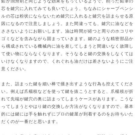
鉛が潤滑剤と同じような効果をもっているようで、削った鉛筆の
芯を鍵穴に入れてみても良いでしょう。ちなみにシャープペンシ
ルの芯は粉状にならないため鍵穴に入れると鍵穴を詰まらせる原
因になるので注意しましょう。また間違っても、鍵穴に油などを
ささないようにお願いします。油は時間が経つと周りのホコリや
ゴミなどを含みながら固まっていきます。鍵のような精密部品か
ら構成されている機械内に油を差してしまうと間違いなく故障し
て使い物にならなくなります。そうなると鍵の交換をしなくては
いけなくなりますので、くれぐれも油だけは差さないようにご注
意ください。
また、詰まった鍵を細い棒で掻き出すような行為も控えてくださ
い。例えば爪楊枝などを使って鍵を抜こうとすると、爪楊枝が折
れて先端が鍵穴の奥に詰まってしまうケースがあります。こうな
ってしまうとやはり鍵の交換しか方法がなくなりますので、基本
的には鍵には手を触れずにプロの鍵屋が到着するのをお待ちいた
だくのが一番だと思います。